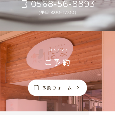
0568-56-8893
phonelink_ring
（平日 9:00~17:00）
Reserve
ご予約
calendar_month
chevron_right
予約フォーム